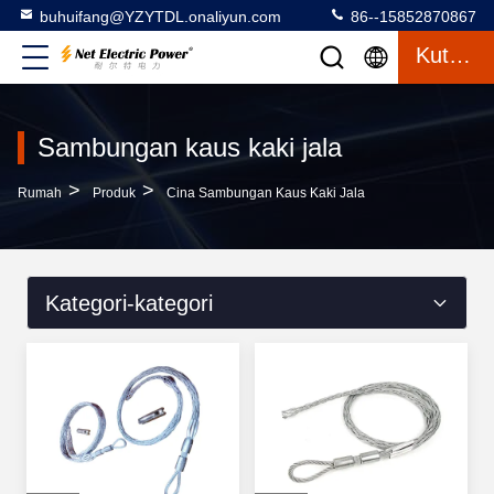
buhuifang@YZYTDL.onaliyun.com
86--15852870867
Kutipan
Sambungan kaus kaki jala
>
>
Rumah
Produk
Cina Sambungan Kaus Kaki Jala
Kategori-kategori