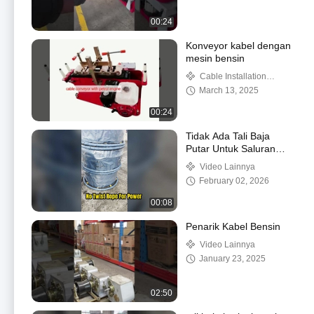
00:24
Konveyor kabel dengan
mesin bensin
Cable Installation
Machine & Tools
March 13, 2025
00:24
Tidak Ada Tali Baja
Putar Untuk Saluran
Listrik
Video Lainnya
February 02, 2026
00:08
Penarik Kabel Bensin
Video Lainnya
January 23, 2025
02:50