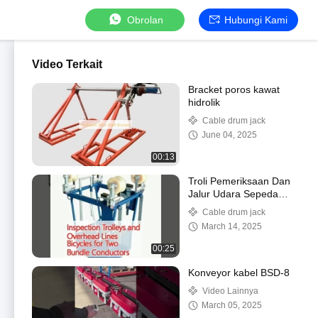
Obrolan
Hubungi Kami
Video Terkait
Bracket poros kawat
hidrolik
Cable drum jack
June 04, 2025
00:13
Troli Pemeriksaan Dan
Jalur Udara Sepeda
Untuk Dua Konduktor
Cable drum jack
Bundel
March 14, 2025
00:25
Konveyor kabel BSD-8
Video Lainnya
March 05, 2025