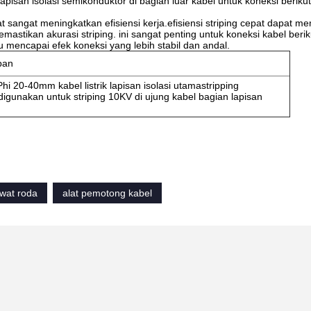
apisan isolasi semikonduktor di bagian luar kabel untuk koneksi beriku
t sangat meningkatkan efisiensi kerja.efisiensi striping cepat dapat 
astikan akurasi striping. ini sangat penting untuk koneksi kabel beri
 mencapai efek koneksi yang lebih stabil dan andal.
pan
i 20-40mm kabel listrik lapisan isolasi utamastripping
digunakan untuk striping 10KV di ujung kabel bagian lapisan