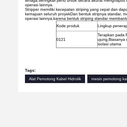
tenaga.seringkali perlu untuk secara akurat menghapus l
operasi lainnya.
Stripper memiliki kecepatan striping yang cepat dan dapa
kemajuan seluruh proyekDan bentuk stripnya standar, mem
operasi lainnya,karena bentuk striping standar membantu
Kode produk
Lingkup penera
Terapkan pada Ph
0121
ujung,Biasanya 
isolasi utama