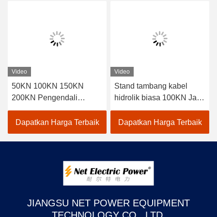
Video
Video
50KN 100KN 150KN
Stand tambang kabel
200KN Pengendali
hidrolik biasa 100KN Jack
Hidraulik Rol Stand Untuk
tambang kabel 10 Ton
Konstruksi
Dapatkan Harga Terbaik
Dapatkan Harga Terbaik
JIANGSU NET POWER EQUIPMENT
TECHNOLOGY CO., LTD.