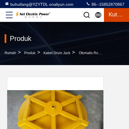
buhuifang@YZYTDL.onaliyun.com
86--15852870867
Kutipan
Produk
>
>
>
Rumah
Produk
Kabel Drum Jack
Otomatis Rotasi Kabel Drum Roller Stand 50KN Hydraulic Drum Jack