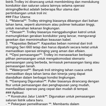
listrik.Trolley ini dirancang untuk membimbing dan mendukung
konduktor dan saluran udara lainnya selama operasi
stringingBerikut adalah beberapa fitur utama dan
pertimbangan untuk troli ini:
### Fitur Utama:
1. **Material**: Trolley stringing biasanya dibangun dari bahan
tahan lama, seperti aluminium atau polimer kekuatan tinggi,
untuk menahan tekanan lingkungan.
2. **Desain**: Trolley biasanya menggabungkan katrol untuk
memungkinkan gerakan konduktor yang lancar, mengurangi
gesekan dan meminimalkan keausan kabel.
3. **Kapasitas Beban**: Kapasitas beban nominal dari troli
stringing Seri 660 tetap dan harus dipatuhi secara ketat untuk
memastikan operasi stringing yang aman dan efisien.
4. **Opsi pemasangan**: Trolley ini menawarkan berbagai
pilihan pemasangan untuk mengakomodasi skenario
pemasangan yang berbeda, termasuk pemasangan tiang atau
pemasangan tanah.
5. **Waterproof**: Banyak troli stringing tahan cuaca untuk
memastikan daya tahan lama dan kinerja yang dapat
diandalkan dalam berbagai kondisi lingkungan.
6. **Gampang Digunakan**: Puller biasanya dirancang dengan
fitur untuk pemasangan dan penghapusan yang mudah,
memfasilitasi operasi yang cepat dan mudah di tempat.
### Aplikasi:
- ** Konstruksi Jalur Listrik**: Digunakan untuk pemasangan
saluran listrik udara baru.
- ** Pekerjaan pemeliharaan **: Membantu dalam