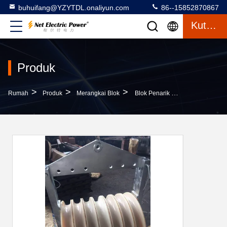
buhuifang@YZYTDL.onaliyun.com
86--15852870867
Kutipan
Produk
>
>
>
Rumah
Produk
Merangkai Blok
Blok Penarik Seri 660